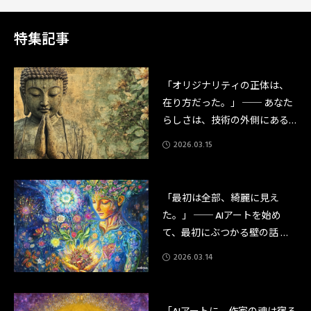
まで作ったものとは、違う。」それだけが、わかった。★10月6日に始まっ
たことその4日前のことを、話さなければならない。2025年10月6日、僕は
「AIアートアルケミスト™️アカデミー 第1期講師養成講座」の受講
特集記事
「オリジナリティの正体は、
在り方だった。」 ── あなた
らしさは、技術の外側にある
──
2026.03.15
「最初は全部、綺麗に見え
た。」 ── AIアートを始め
て、最初にぶつかる壁の話 ─
─
2026.03.14