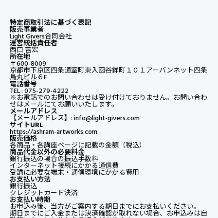
特定商取引法に基づく表記
販売事業者
Light Givers合同会社
運営統括責任者
西口 吉宏
所在地
〒600-8009
京都市下京区四条通室町東入函谷鉾町１０１アーバンネット四条
烏丸ビル６F
電話番号
TEL : 075-279-4222
※お電話でのお問い合わせは受け付けておりません。お問い合わ
せはメールにてお願いいたします。
メールアドレス
【メールアドレス】: info@light-givers.com
サイトURL
https://ashram-artworks.com
販売価格
各商品・各講座ページに記載の金額（税込）
商品代金以外の必要料金
銀行振込の場合の振込手数料
インターネット接続にかかる通信費
受講に必要な端末・通信環境にかかる費用
お支払い方法
銀行振込
クレジットカード決済
お支払い時期
お申込み後、当方がご案内する期日までにお支払いください。
期日までにご入金または決済確認が取れない場合、お申込みは自