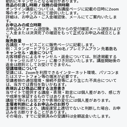
動的にキャンセルとなる場合があります。
商品の引渡し時期 / 役務の提供時期
オンライン講座については、各講座ページに記載の日時にZoom
等のオンライン方法にて提供いたします。
詳細は、お申込み・ご入金確認後、メールにてご案内いたしま
す。
お申込みの成立時期
お申込みフォーム送信後、当方からの受付確認メール送信および
ご入金または決済完了の確認をもって正式なお申込み成立としま
す。
販売数量
各講座・サービスごとに販売ページに記載します。
例：スタンダードプラン 定員10名 / プレミアムプラン 先着数名
キャンセル・返金について
お客様都合によるキャンセル・返金については、別途掲載する
「キャンセルポリシー」に基づき対応いたします。講座開始後の
返金は原則としてお受けできません。
受講環境について
受講には、Zoomを利用できるインターネット環境、パソコンま
たはスマートフォン等の端末が必要です。
受講者側の通信環境・接続不良等により生じた不具合について
は、当方では責任を負いかねます。
表現および商品に関する注意書き
当サイトで提供する講座・表現・助言には個人差があり、感じ方
や成果を保証するものではありません。
講座で得られる気づきや表現の変化には個人差があります。
主催者判断によるお申込みのお断り
主催者判断により、講座運営上適切でないと判断した場合、お申
込みをお断りすることがあります。
その場合、すでに受領済みの受講料は全額返金いたします。