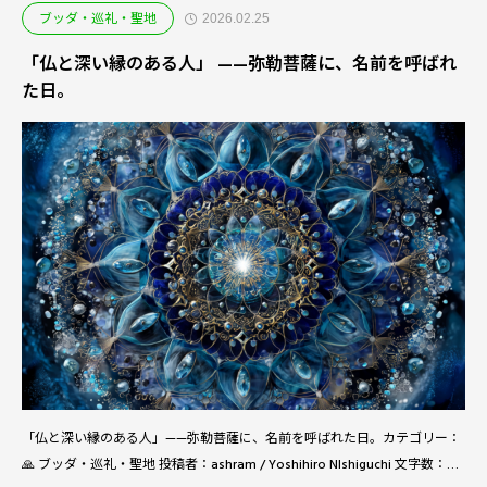
ブッダ・巡礼・聖地
2026.02.25
「仏と深い縁のある人」 ——弥勒菩薩に、名前を呼ばれ
た日。
「仏と深い縁のある人」——弥勒菩薩に、名前を呼ばれた日。カテゴリー：
🙏 ブッダ・巡礼・聖地 投稿者：ashram / Yoshihiro NIshiguchi 文字数：約