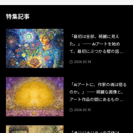
2,900字その言葉が告げられた瞬間、私の頭の中でバラバラだったすべての
点が、一本の線になった。「仏と深い縁のある人」——と。僕の名前を知る
はずのない場所で、僕の名前が呼ばれた。あの日か
特集記事
「最初は全部、綺麗に見え
た。」 ── AIアートを始め
て、最初にぶつかる壁の話 ─
─
2026.03.14
「AIアートに、作家の魂は宿る
のか。」 ── 綺麗な画像と、
アート作品の間にあるもの ─
─
2026.03.15