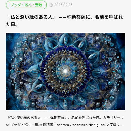
ブッダ・巡礼・聖地
2026.02.25
「仏と深い縁のある人」 ——弥勒菩薩に、名前を呼ばれ
た日。
「仏と深い縁のある人」——弥勒菩薩に、名前を呼ばれた日。カテゴリー：
🙏 ブッダ・巡礼・聖地 投稿者：ashram / Yoshihiro NIshiguchi 文字数：約