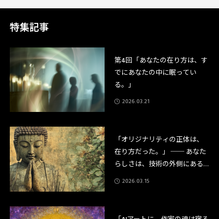
2,900字その言葉が告げられた瞬間、私の頭の中でバラバラだったすべての
点が、一本の線になった。「仏と深い縁のある人」——と。僕の名前を知る
はずのない場所で、僕の名前が呼ばれた。あの日か
特集記事
第4回「あなたの在り方は、す
でにあなたの中に眠ってい
る。」
2026.03.21
「オリジナリティの正体は、
在り方だった。」 ── あなた
らしさは、技術の外側にある
──
2026.03.15