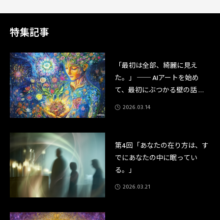
まで作ったものとは、違う。」それだけが、わかった。★10月6日に始まっ
たことその4日前のことを、話さなければならない。2025年10月6日、僕は
「AIアートアルケミスト™️アカデミー 第1期講師養成講座」の受講
特集記事
「最初は全部、綺麗に見え
た。」 ── AIアートを始め
て、最初にぶつかる壁の話 ─
─
2026.03.14
第4回「あなたの在り方は、す
でにあなたの中に眠ってい
る。」
2026.03.21